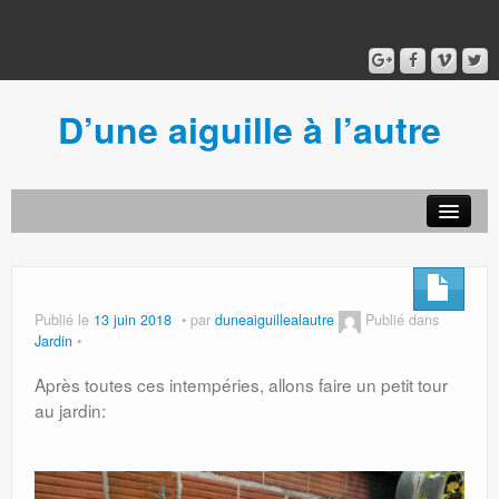
D’une aiguille à l’autre
Acceuil
Ancien blog
Connexion
Publié le
13 juin 2018
par
duneaiguillealautre
Publié dans
Jardin
Après toutes ces intempéries, allons faire un petit tour
au jardin: