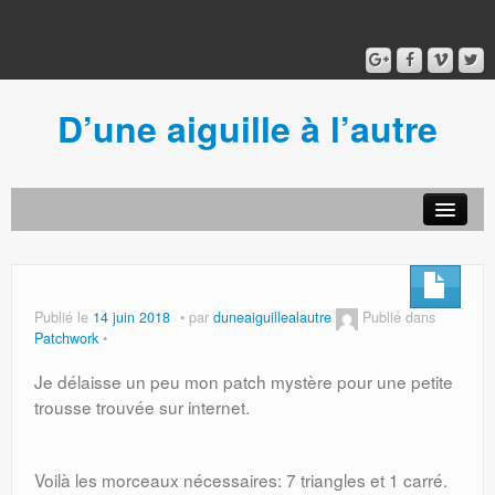
D’une aiguille à l’autre
Acceuil
Ancien blog
Connexion
Publié le
14 juin 2018
par
duneaiguillealautre
Publié dans
Patchwork
Je délaisse un peu mon patch mystère pour une petite
trousse trouvée sur internet.
Voilà les morceaux nécessaires: 7 triangles et 1 carré.