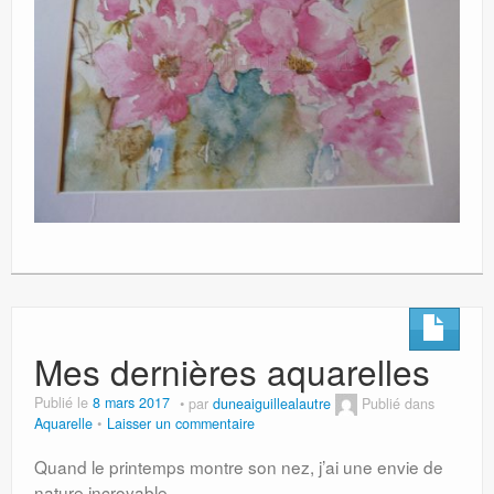
Mes dernières aquarelles
Publié le
8 mars 2017
par
duneaiguillealautre
Publié dans
Aquarelle
Laisser un commentaire
Quand le printemps montre son nez, j’ai une envie de
nature incroyable…