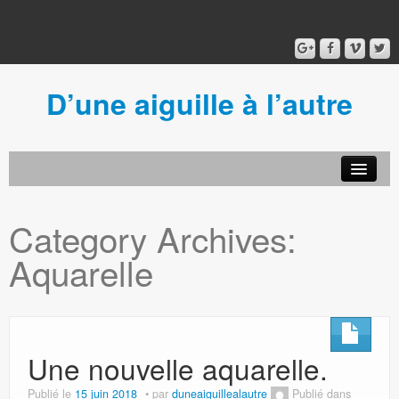
D’une aiguille à l’autre
Acceuil
Ancien blog
Category Archives:
Connexion
Aquarelle
Une nouvelle aquarelle.
Publié le
15 juin 2018
par
duneaiguillealautre
Publié dans