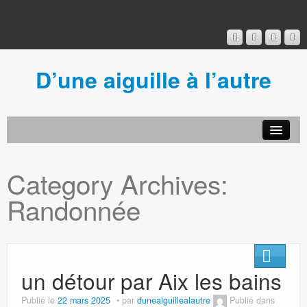
D’une aiguille à l’autre
Acceuil
Ancien blog
Category Archives:
Connexion
Randonnée
un détour par Aix les bains
Publié le
22 mars 2025
par
duneaiguillealautre
Publié dans