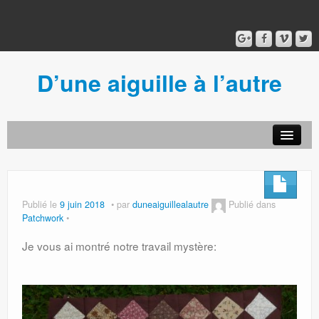
D’une aiguille à l’autre
Acceuil
Ancien blog
Connexion
Publié le
9 juin 2018
par
duneaiguillealautre
Publié dans
Patchwork
Je vous ai montré notre travail mystère: