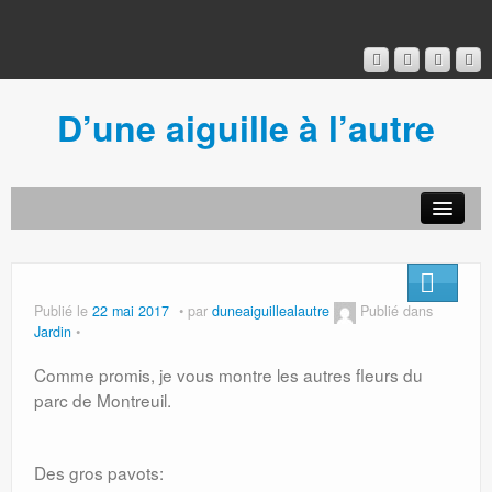
D’une aiguille à l’autre
Acceuil
Ancien blog
Connexion
Publié le
22 mai 2017
par
duneaiguillealautre
Publié dans
Jardin
Comme promis, je vous montre les autres fleurs du
parc de Montreuil.
Des gros pavots: