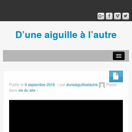
D’une aiguille à l’autre
Acceuil
Ancien blog
Connexion
Publié le
9 septembre 2016
par
duneaiguillealautre
Publié
dans
vie du site