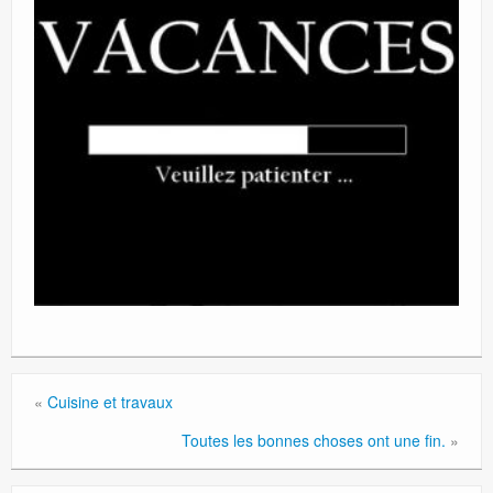
«
Cuisine et travaux
Toutes les bonnes choses ont une fin.
»