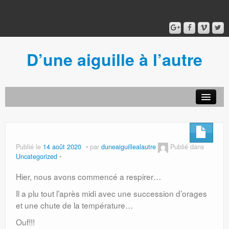
D’une aiguille à l’autre
Acceuil
Ancien blog
Connexion
Publié le
14 août 2020
par
duneaiguillealautre
Publié dans
Uncategorized
Hier, nous avons commencé a respirer…
Il a plu tout l’après midi avec une succession d’orages
et une chute de la température…
Ouf!!!