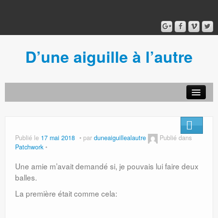
D’une aiguille à l’autre
Acceuil
Ancien blog
Connexion
Publié le
17 mai 2018
par
duneaiguillealautre
Publié dans
Patchwork
Une amie m’avait demandé si, je pouvais lui faire deux
balles.
La première était comme cela: