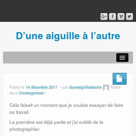
D’une aiguille à l’autre
Acceuil
Ancien blog
Connexion
Publié le
14 décembre 2017
par
duneaiguillealautre
Publié
dans
Uncategorized
Cela faisait un moment que je voulais essayer de faire
ce travail.
La première est déjà partie et j’ai oublié de la
photographier.