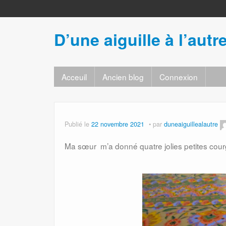
D’une aiguille à l’autr
Acceuil
Ancien blog
Connexion
Publié le
22 novembre 2021
par
duneaiguillealautre
Ma sœur m’a donné quatre jolies petites courge