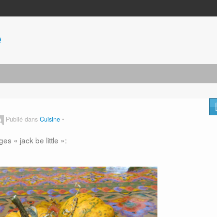
e
Publié dans
Cuisine
s « jack be little »: