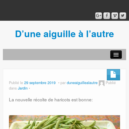
D’une aiguille à l’autre
Acceuil
Ancien blog
Connexion
Publié le
29 septembre 2019
par
duneaiguillealautre
Publié
dans
Jardin
La nouvelle récolte de haricots est bonne: