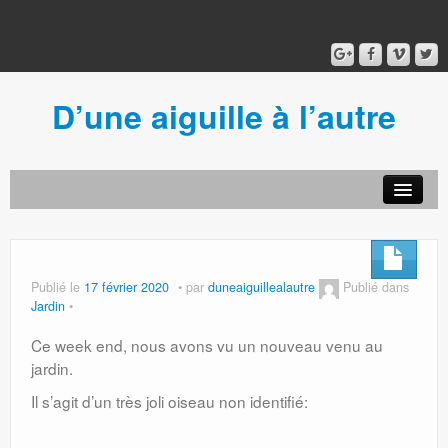
D’une aiguille à l’autre
Acceuil
Ancien blog
Connexion
Publié le
17 février 2020
par
duneaiguillealautre
Publié dans
Jardin
Ce week end, nous avons vu un nouveau venu au
jardin.
Il s’agit d’un très joli oiseau non identifié: