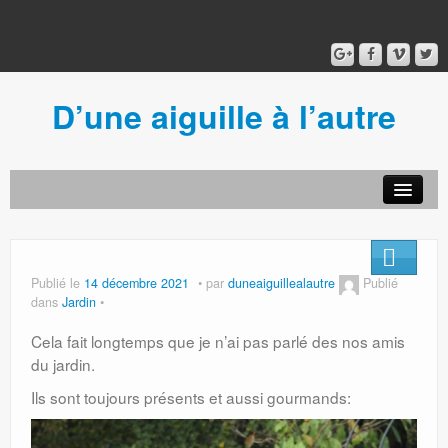
D’une aiguille à l’autre
Acceuil
Ancien blog
Connexion
Publié le
14 décembre 2021
par
duneaiguillealautre
Publié
dans
Jardin
Cela fait longtemps que je n’ai pas parlé des nos amis
du jardin.
Ils sont toujours présents et aussi gourmands: