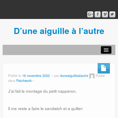
D’une aiguille à l’autre
Acceuil
Ancien blog
Connexion
Publié le
16 novembre 2022
par
duneaiguillealautre
Publié
dans
Patchwork
J’ai fait le montage du petit napperon.
Il me reste a faire le sandwich et a quilter: