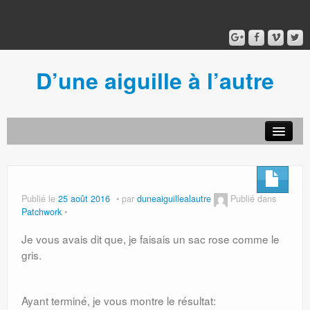
D’une aiguille à l’autre
Acceuil
Ancien blog
Connexion
Publié le
25 août 2016
par
duneaiguillealautre
Publié dans
Patchwork
Je vous avais dit que, je faisais un sac rose comme le
gris.
Ayant terminé, je vous montre le résultat: