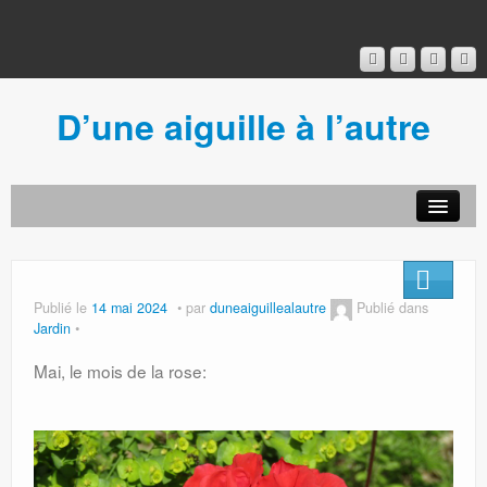
D’une aiguille à l’autre
Acceuil
Ancien blog
Connexion
Publié le
14 mai 2024
par
duneaiguillealautre
Publié dans
Jardin
Mai, le mois de la rose: