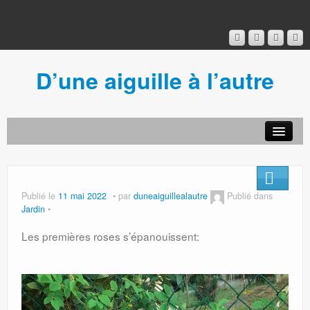
D’une aiguille à l’autre
Acceuil
Ancien blog
Connexion
Publié le
11 mai 2022
par
duneaiguillealautre
Publié dans
Jardin
Les premières roses s’épanouissent: