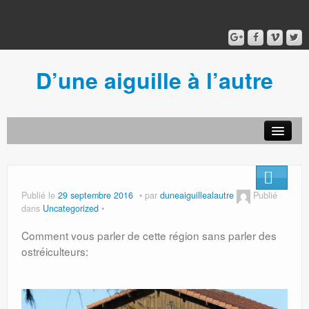
D’une aiguille à l’autre
Acceuil
Ancien blog
Connexion
Publié le
29 septembre 2016
par
duneaiguillealautre
Publié
dans
Uncategorized
Comment vous parler de cette région sans parler des
ostréiculteurs: