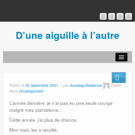
D’une aiguille à l’autre
Acceuil
Ancien blog
Connexion
Publié le
23 septembre 2021
par
duneaiguillealautre
Publié
dans
Uncategorized
L’année dernière, je n’ai pas eu une seule courge
malgré mes plantations…
Cette année, j’ai plus de chance.
Mon mari, les a récolté: