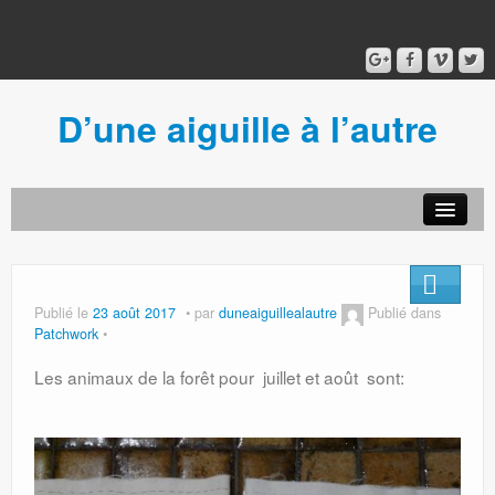
D’une aiguille à l’autre
Acceuil
Ancien blog
Connexion
Publié le
23 août 2017
par
duneaiguillealautre
Publié dans
Patchwork
Les animaux de la forêt pour juillet et août sont: