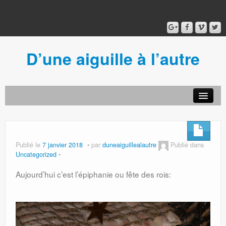
D’une aiguille à l’autre
Acceuil
Ancien blog
Connexion
Publié le
7 janvier 2018
par
duneaiguillealautre
Publié dans
Uncategorized
Aujourd’hui c’est l’épiphanie ou fête des rois: