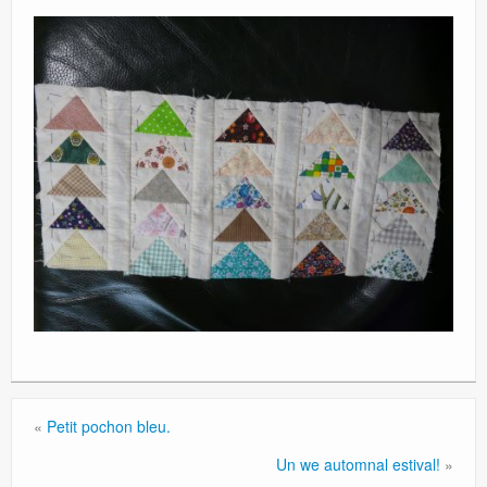
«
Petit pochon bleu.
Un we automnal estival!
»