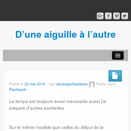
D’une aiguille à l’autre
Acceuil
Ancien blog
Connexion
Publié le
20 mai 2016
par
duneaiguillealautre
Publié dans
Patchwork
Le temps est toujours aussi maussade aussi j’ai
préparé d’autres pochettes.
Sur le même modèle que celles du début de la