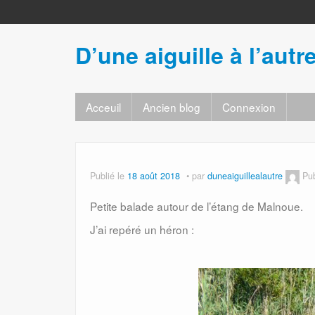
D’une aiguille à l’autr
Acceuil
Ancien blog
Connexion
Publié le
18 août 2018
par
duneaiguillealautre
Pu
Petite balade autour de l’étang de Malnoue.
J’ai repéré un héron :