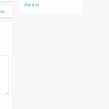
Zulu & co
rés
»