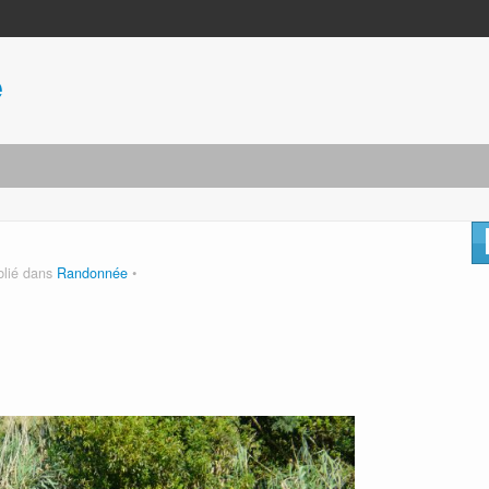
e
blié dans
Randonnée