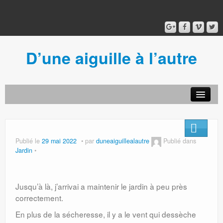
D’une aiguille à l’autre
Acceuil
Ancien blog
Connexion
Publié le
29 mai 2022
par
duneaiguillealautre
Publié dans
Jardin
Jusqu’à là, j’arrivai a maintenir le jardin à peu près
correctement.
En plus de la sécheresse, il y a le vent qui dessèche