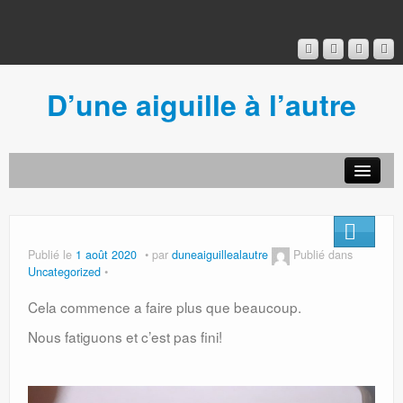
D’une aiguille à l’autre
Acceuil
Ancien blog
Connexion
Publié le
1 août 2020
par
duneaiguillealautre
Publié dans
Uncategorized
Cela commence a faire plus que beaucoup.
Nous fatiguons et c’est pas fini!