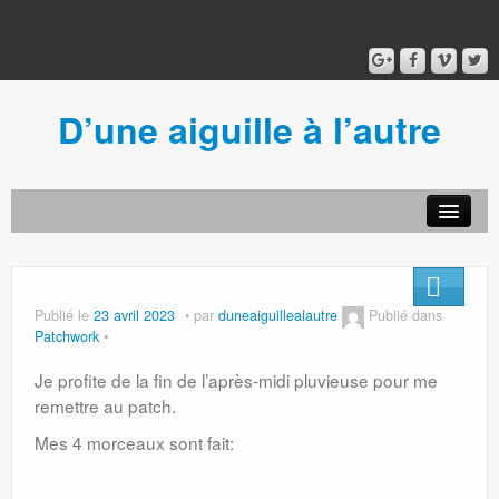
D’une aiguille à l’autre
Acceuil
Ancien blog
Connexion
Publié le
23 avril 2023
par
duneaiguillealautre
Publié dans
Patchwork
Je profite de la fin de l’après-midi pluvieuse pour me
remettre au patch.
Mes 4 morceaux sont fait: