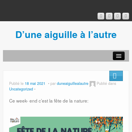
D’une aiguille à l’autre
Acceuil
Ancien blog
Connexion
Publié le
18 mai 2021
par
duneaiguillealautre
Publié dans
Uncategorized
Ce week- end c’est la fête de la nature: