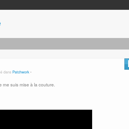
e
ié dans
Patchwork
e me suis mise à la couture.