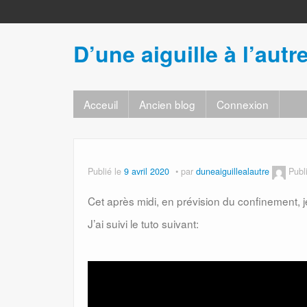
D’une aiguille à l’autr
Acceuil
Ancien blog
Connexion
Publié le
9 avril 2020
par
duneaiguillealautre
Publ
Cet après midi, en prévision du confinement, j
J’ai suivi le tuto suivant: