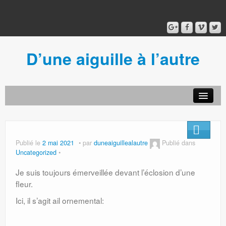
D’une aiguille à l’autre
Acceuil
Ancien blog
Connexion
Publié le
2 mai 2021
par
duneaiguillealautre
Publié dans
Uncategorized
Je suis toujours émerveillée devant l’éclosion d’une
fleur.
Ici, il s’agit ail ornemental: