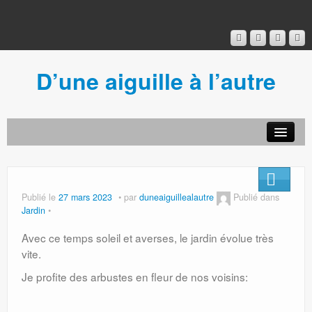
D’une aiguille à l’autre
Acceuil
Ancien blog
Connexion
Publié le
27 mars 2023
par
duneaiguillealautre
Publié dans
Jardin
Avec ce temps soleil et averses, le jardin évolue très
vite.
Je profite des arbustes en fleur de nos voisins: