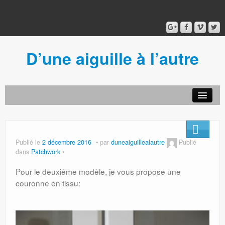
D’une aiguille à l’autre
Acceuil
Ancien blog
Connexion
Publié le
2 décembre 2016
par
duneaiguillealautre
Publié
dans
Patchwork
Pour le deuxième modèle, je vous propose une
couronne en tissu: