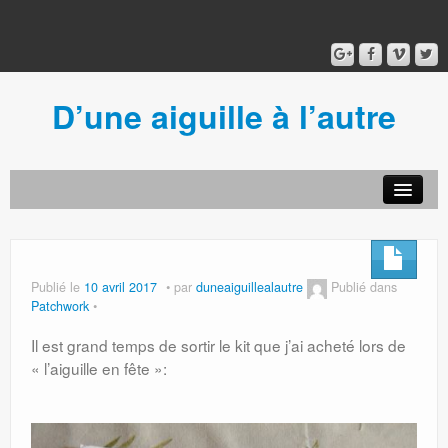
D’une aiguille à l’autre
Acceuil
Ancien blog
Connexion
Publié le
10 avril 2017
par
duneaiguillealautre
Publié dans
Patchwork
Il est grand temps de sortir le kit que j’ai acheté lors de
« l’aiguille en fête »: