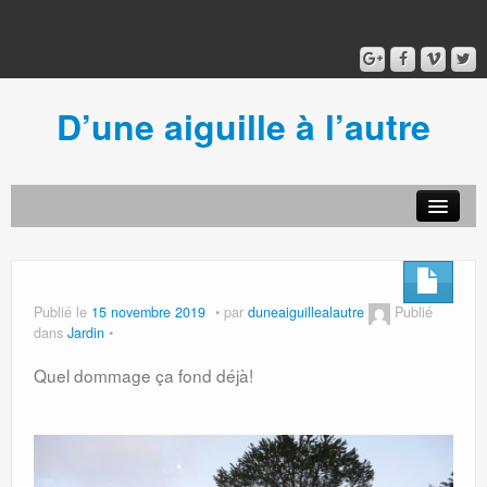
D’une aiguille à l’autre
Acceuil
Ancien blog
Connexion
Publié le
15 novembre 2019
par
duneaiguillealautre
Publié
dans
Jardin
Quel dommage ça fond déjà!