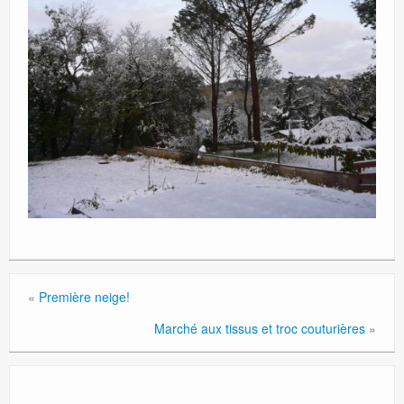
«
Première neige!
Marché aux tissus et troc couturières
»