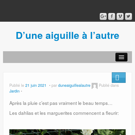
D’une aiguille à l’autre
Acceuil
Ancien blog
Connexion
Publié le
21 juin 2021
par
duneaiguillealautre
Publié dans
Jardin
Après la pluie c’est pas vraiment le beau temps…
Les dahlias et les marguerites commencent a fleurir: