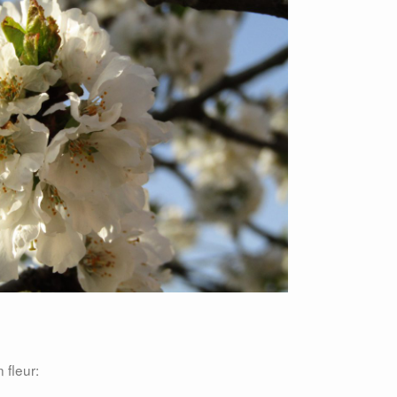
.
 fleur: